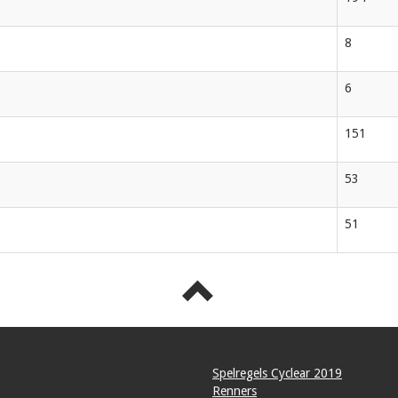
8
6
151
53
51
Spelregels Cyclear 2019
Renners