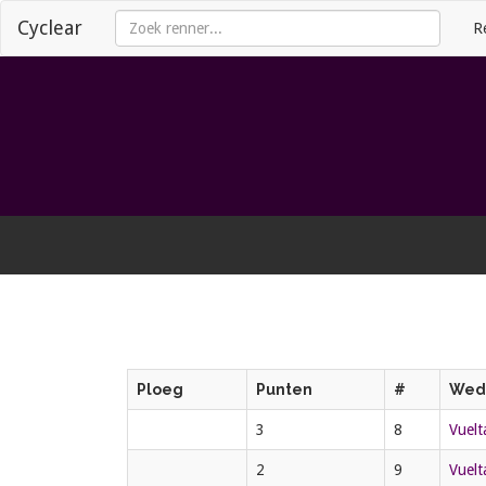
Cyclear
R
Ploeg
Punten
#
Weds
3
8
Vuelt
2
9
Vuelt