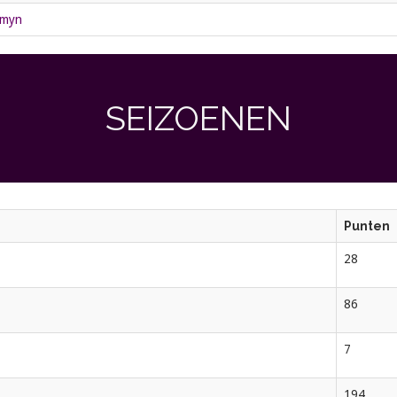
amyn
SEIZOENEN
Punten
28
86
7
194