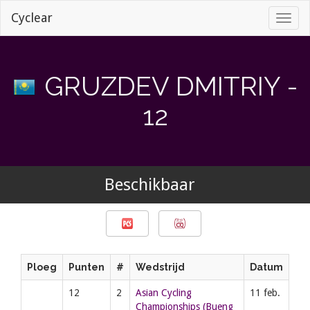
Cyclear
Toggl
naviga
GRUZDEV DMITRIY -
12
Beschikbaar
Ploeg
Punten
#
Wedstrijd
Datum
12
2
Asian Cycling
11 feb.
Championships (Bueng