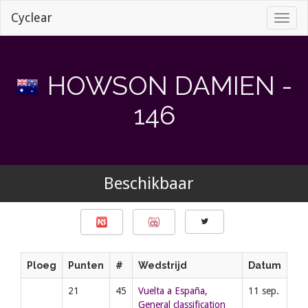
Cyclear
Toggl
naviga
HOWSON DAMIEN -
146
Beschikbaar
Ploeg
Punten
#
Wedstrijd
Datum
21
45
Vuelta a España,
11 sep.
General classification