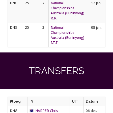
DNG
25
7
National
12 jan.
Championships
Australia (Buninyong)
R.R.
DNG
25
3
National
08 jan.
Championships
Australia (Buninyong)
I.T.T.
TRANSFERS
Ploeg
IN
UIT
Datum
DNG
HARPER Chris
06 dec.