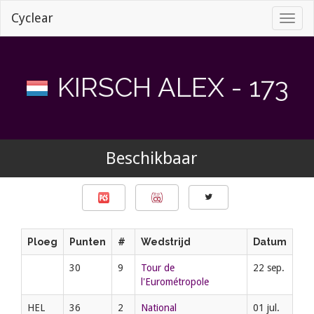
Cyclear
Toggl
naviga
KIRSCH ALEX - 173
Beschikbaar
Ploeg
Punten
#
Wedstrijd
Datum
30
9
Tour de
22 sep.
l'Eurométropole
HEL
36
2
National
01 jul.