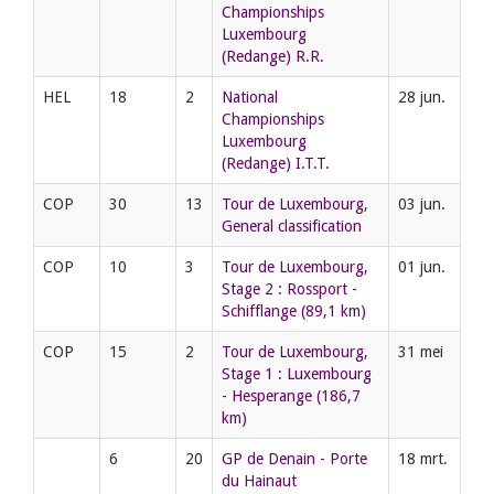
Championships
Luxembourg
(Redange) R.R.
HEL
18
2
National
28 jun.
Championships
Luxembourg
(Redange) I.T.T.
COP
30
13
Tour de Luxembourg,
03 jun.
General classification
COP
10
3
Tour de Luxembourg,
01 jun.
Stage 2 : Rossport -
Schifflange (89,1 km)
COP
15
2
Tour de Luxembourg,
31 mei
Stage 1 : Luxembourg
- Hesperange (186,7
km)
6
20
GP de Denain - Porte
18 mrt.
du Hainaut