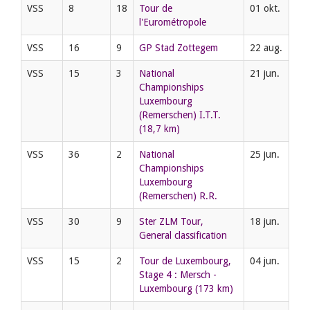
VSS
8
18
Tour de
01 okt.
l'Eurométropole
VSS
16
9
GP Stad Zottegem
22 aug.
VSS
15
3
National
21 jun.
Championships
Luxembourg
(Remerschen) I.T.T.
(18,7 km)
VSS
36
2
National
25 jun.
Championships
Luxembourg
(Remerschen) R.R.
VSS
30
9
Ster ZLM Tour,
18 jun.
General classification
VSS
15
2
Tour de Luxembourg,
04 jun.
Stage 4 : Mersch -
Luxembourg (173 km)