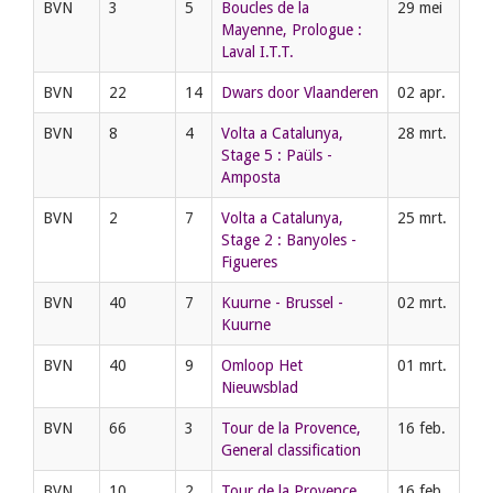
BVN
3
5
Boucles de la
29 mei
Mayenne, Prologue :
Laval I.T.T.
BVN
22
14
Dwars door Vlaanderen
02 apr.
BVN
8
4
Volta a Catalunya,
28 mrt.
Stage 5 : Paüls -
Amposta
BVN
2
7
Volta a Catalunya,
25 mrt.
Stage 2 : Banyoles -
Figueres
BVN
40
7
Kuurne - Brussel -
02 mrt.
Kuurne
BVN
40
9
Omloop Het
01 mrt.
Nieuwsblad
BVN
66
3
Tour de la Provence,
16 feb.
General classification
BVN
10
2
Tour de la Provence,
16 feb.