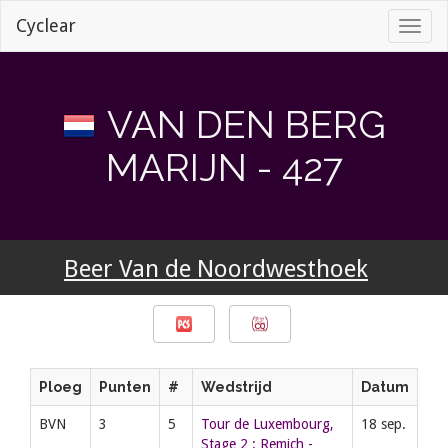
Cyclear
Toggl
naviga
VAN DEN BERG
MARIJN - 427
Beer Van de Noordwesthoek
Ploeg
Punten
#
Wedstrijd
Datum
BVN
3
5
Tour de Luxembourg,
18 sep.
Stage 2 : Remich -