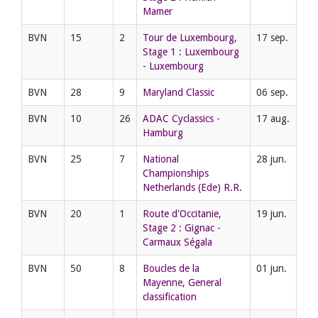
Mamer
BVN
15
2
Tour de Luxembourg,
17 sep.
Stage 1 : Luxembourg
- Luxembourg
BVN
28
9
Maryland Classic
06 sep.
BVN
10
26
ADAC Cyclassics -
17 aug.
Hamburg
BVN
25
7
National
28 jun.
Championships
Netherlands (Ede) R.R.
BVN
20
1
Route d'Occitanie,
19 jun.
Stage 2 : Gignac -
Carmaux Ségala
BVN
50
8
Boucles de la
01 jun.
Mayenne, General
classification